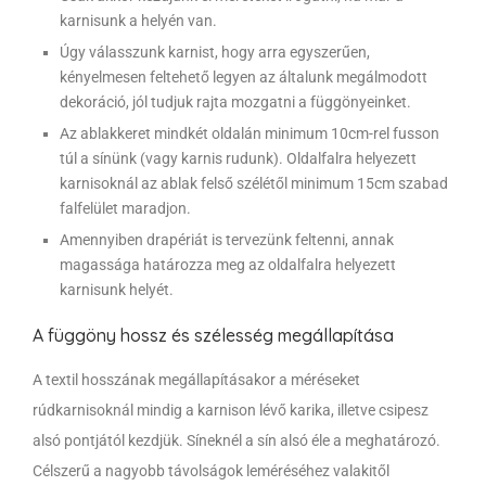
karnisunk a helyén van.
Úgy válasszunk karnist, hogy arra egyszerűen,
kényelmesen feltehető legyen az általunk megálmodott
dekoráció, jól tudjuk rajta mozgatni a függönyeinket.
Az ablakkeret mindkét oldalán minimum 10cm-rel fusson
túl a sínünk (vagy karnis rudunk). Oldalfalra helyezett
karnisoknál az ablak felső szélétől minimum 15cm szabad
falfelület maradjon.
Amennyiben drapériát is tervezünk feltenni, annak
magassága határozza meg az oldalfalra helyezett
karnisunk helyét.
A függöny hossz és szélesség megállapítása
A textil hosszának megállapításakor a méréseket
rúdkarnisoknál mindig a karnison lévő karika, illetve csipesz
alsó pontjától kezdjük. Síneknél a sín alsó éle a meghatározó.
Célszerű a nagyobb távolságok leméréséhez valakitől