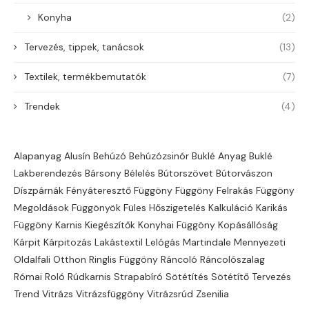
Konyha
(2)
Tervezés, tippek, tanácsok
(13)
Textilek, termékbemutatók
(7)
Trendek
(4)
Alapanyag
Alusín
Behúzó
Behúzózsinór
Buklé Anyag Buklé
Lakberendezés
Bársony
Bélelés
Bútorszövet
Bútorvászon
Díszpárnák
Fényáteresztő
Függöny
Függöny Felrakás
Függöny
Megoldások
Függönyök
Füles
Hőszigetelés
Kalkuláció
Karikás
Függöny
Karnis
Kiegészítők
Konyhai Függöny
Kopásállóság
Kárpit
Kárpitozás
Lakástextil
Lelógás
Martindale
Mennyezeti
Oldalfali
Otthon
Ringlis Függöny
Ráncoló
Ráncolószalag
Római Roló
Rúdkarnis
Strapabíró
Sötétítés
Sötétítő
Tervezés
Trend
Vitrázs
Vitrázsfüggöny
Vitrázsrúd
Zsenilia