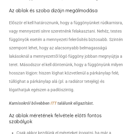
Az ablak és szoba dizájn megálmodása
Először el kell határoznunk, hogy a függönyünket rúdkarnisra,
vagy mennyezeti sínre szeretnénk felakasztani. Nehéz, testes
függönyök esetén a mennyezeti felerősítés biztosabb. Szintén
szempont lehet, hogy az alacsonyabb belmagasságú
lakásoknál a mennyezettől lógó függöny jobban megnyújtja a
teret. Másodszor el kell döntenünk, hogy a függönyünk milyen
hosszan lógjon: hiszen lóghat közvetlenül a párkánylap felé,
túllóghat a párkánylap alá (pl. a radiátor tetejéig) és
lógathatjuk egészen a padlószintig.
Karnisokról bővebben
ITT
találunk eligazítást.
Az ablak méretének felvétele előtti fontos
szabályok
Csak akkor kezdjünk el méreteket írogatni, ha már a