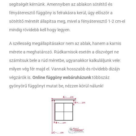
segítségét kérnünk. Amennyiben az ablakon sötétítő és
fényáteresztő függöny is felrakásra kerül, úgy először a
sötétítő méretét állapítsa meg, mivel a fényáteresztő 1-2 cm-el
mindig rövidebb kell hogy legyen.
A szélesség megállapításakor nem az ablak, hanem a karnis
mérete a meghatározó. Rúdkarnisok esetén a díszvéget ne
számítsuk bele a rúd méretbe, ugyanakkor kalkuláljunk vele:
milyen vég fér majd el. Vannak hosszabb és rövidebb dizájn
végzárók is.
Online függöny webáruházunk
többszáz
gyönyörű függönyt mutat be, nézzen körül nálunk!