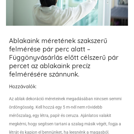
Ablakaink méretének szakszerű
felmérése pár perc alatt –
Függönyvásárlás előtt célszerű pár
percet az ablakaink precíz
felmérésére szánnunk.
Hozzávalók:
Az ablak dekoráció méreteinek megadásában nincsen semmi
ördöngösség. Kell hozzá egy 5 m-nél nem rövidebb
mérőszalag, egy létra, papír és ceruza. Ajánlatos valakit
megkérni, hogy segítsen tartani a szalag másik végét, fogja a
létrát és kapjon el bennünket, ha leesnénk a magasból.