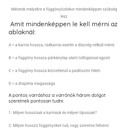
Méretek melyekre a függönyözéskor mindenképpen szükség
lesz
Amit mindenképpen le kell mérni az
ablaknál:
A = a karnis hossza, rúdkarnis esetén a díszvég nélküli méret
B = a függöny hossza párkánylap alatti túllógással együtt
C = a függöny hossza közvetlenül a padlószint felett.
D = a drapéria magassága
A pontos varráshoz a varrónők három dolgot
szeretnek pontosan tudni:
1. Milyen hosszúak a karnisok és milyen típusúak?
2. Milyen hosszú függönyöket tud, vagy szeretne feltenni