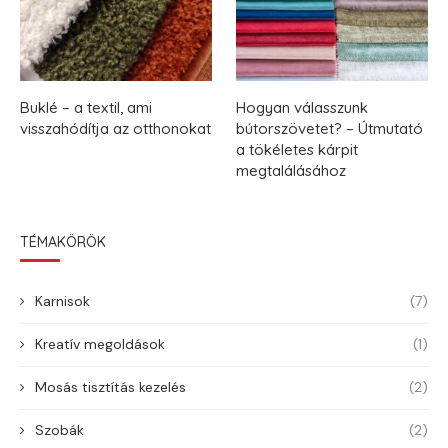
Buklé – a textil, ami
Hogyan válasszunk
visszahódítja az otthonokat
bútorszövetet? – Útmutató
a tökéletes kárpit
megtalálásához
TÉMAKÖRÖK
Karnisok
(7)
Kreatív megoldások
(1)
Mosás tisztítás kezelés
(2)
Szobák
(2)