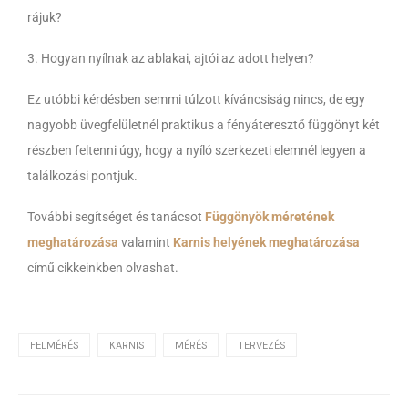
rájuk?
3. Hogyan nyílnak az ablakai, ajtói az adott helyen?
Ez utóbbi kérdésben semmi túlzott kíváncsiság nincs, de egy
nagyobb üvegfelületnél praktikus a fényáteresztő függönyt két
részben feltenni úgy, hogy a nyíló szerkezeti elemnél legyen a
találkozási pontjuk.
További segítséget és tanácsot
Függönyök méretének
meghatározása
valamint
Karnis helyének meghatározása
című cikkeinkben olvashat.
FELMÉRÉS
KARNIS
MÉRÉS
TERVEZÉS