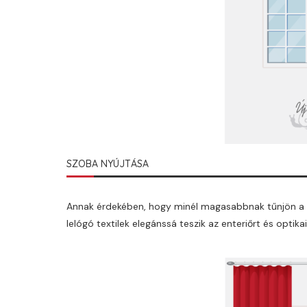
SZOBA NYÚJTÁSA
Annak érdekében, hogy minél magasabbnak tűnjön a b
lelógó textilek elegánssá teszik az enteriőrt és optika