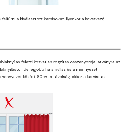
elfúrni a kiválasztott karnisokat. Ilyenkor a következő
blaknyílás feletti közvetlen rögzítés összenyomja látványra az
aknyílástól, de legjobb ha a nyílás és a mennyezet
s mennyezet között 60cm a távolság, akkor a karnist az