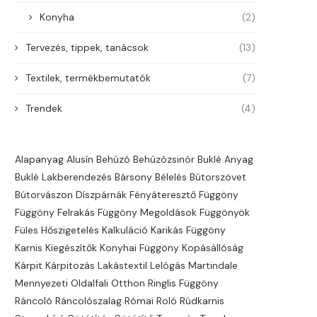
Konyha
(2)
Tervezés, tippek, tanácsok
(13)
Textilek, termékbemutatók
(7)
Trendek
(4)
Alapanyag
Alusín
Behúzó
Behúzózsinór
Buklé Anyag
Buklé Lakberendezés
Bársony
Bélelés
Bútorszövet
Bútorvászon
Díszpárnák
Fényáteresztő
Függöny
Függöny Felrakás
Függöny Megoldások
Függönyök
Füles
Hőszigetelés
Kalkuláció
Karikás Függöny
Karnis
Kiegészítők
Konyhai Függöny
Kopásállóság
Kárpit
Kárpitozás
Lakástextil
Lelógás
Martindale
Mennyezeti
Oldalfali
Otthon
Ringlis Függöny
Ráncoló
Ráncolószalag
Római Roló
Rúdkarnis