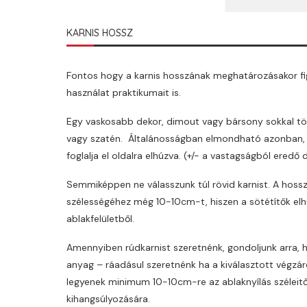
KARNIS HOSSZ
Fontos hogy a karnis hosszának meghatározásakor fi
használat praktikumait is.
Egy vaskosabb dekor, dimout vagy bársony sokkal töb
vagy szatén. Általánosságban elmondható azonban, h
foglalja el oldalra elhúzva. (+/- a vastagságból eredő 
Semmiképpen ne válasszunk túl rövid karnist. A hos
szélességéhez még 10-10cm-t, hiszen a sötétítők el
ablakfelületből.
Amennyiben rúdkarnist szeretnénk, gondoljunk arra, h
anyag – ráadásul szeretnénk ha a kiválasztott végzár
legyenek minimum 10-10cm-re az ablaknyílás széleitő
kihangsúlyozására.