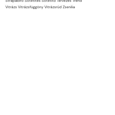
Strapabíró
Sötétítés
Sötétítő
Tervezés
Trend
Vitrázs
Vitrázsfüggöny
Vitrázsrúd
Zsenilia