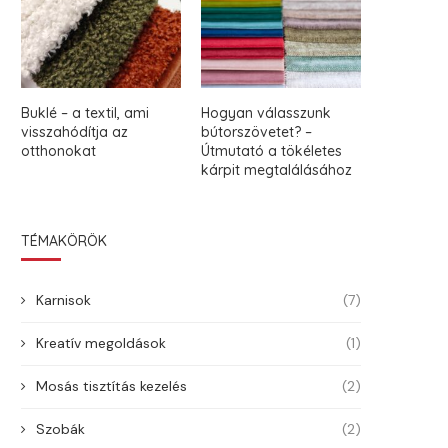
Buklé – a textil, ami
Hogyan válasszunk
visszahódítja az
bútorszövetet? –
otthonokat
Útmutató a tökéletes
kárpit megtalálásához
TÉMAKÖRÖK
Karnisok
(7)
Kreatív megoldások
(1)
Mosás tisztítás kezelés
(2)
Szobák
(2)