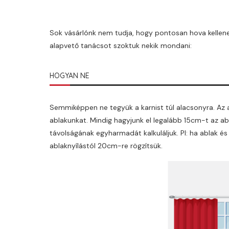
Sok vásárlónk nem tudja, hogy pontosan hova kellene f
alapvető tanácsot szoktuk nekik mondani:
HOGYAN NE
Semmiképpen ne tegyük a karnist túl alacsonyra. Az a
ablakunkat. Mindig hagyjunk el legalább 15cm-t az abl
távolságának egyharmadát kalkuláljuk. Pl: ha ablak é
ablaknyílástól 20cm-re rögzítsük.