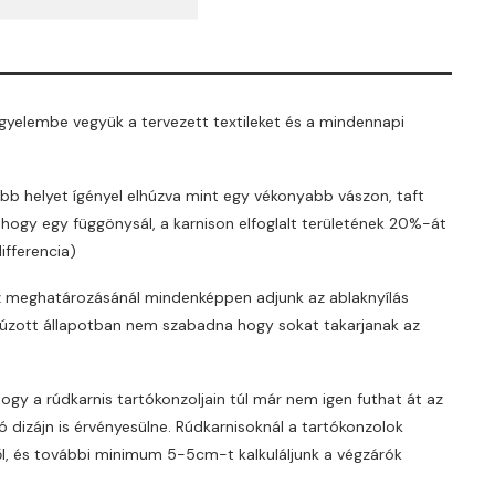
gyelembe vegyük a tervezett textileket és a mindennapi
b helyet ígényel elhúzva mint egy vékonyabb vászon, taft
ogy egy függönysál, a karnison elfoglalt területének 20%-át
differencia)
sz meghatározásánál mindenképpen adjunk az ablaknyílás
húzott állapotban nem szabadna hogy sokat takarjanak az
ogy a rúdkarnis tartókonzoljain túl már nem igen futhat át az
ó dizájn is érvényesülne. Rúdkarnisoknál a tartókonzolok
l, és további minimum 5-5cm-t kalkuláljunk a végzárók