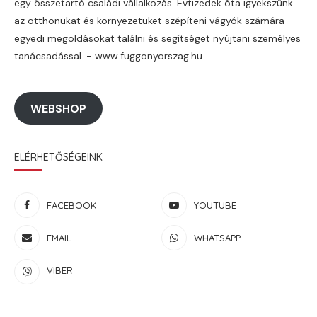
egy összetartó családi vállalkozás. Évtizedek óta igyekszünk
az otthonukat és környezetüket szépíteni vágyók számára
egyedi megoldásokat találni és segítséget nyújtani személyes
tanácsadással. - www.fuggonyorszag.hu
WEBSHOP
ELÉRHETŐSÉGEINK
FACEBOOK
YOUTUBE
EMAIL
WHATSAPP
VIBER