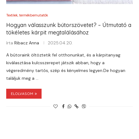
Textilek, termékbemutatók
Hogyan válasszunk bútorszövetet? – Útmutató a
tökéletes kárpit megtalálásához
írta
Ribacz Anna
2025.04.20.
A bútoraink öltöztetik fel otthonunkat, és a kárpitanyag
kiválasztása kulcsszerepet játszik abban, hogy a
végeredmény tartós, szép és kényelmes legyen.De hogyan
találjuk meg a …
ELOLVASOM