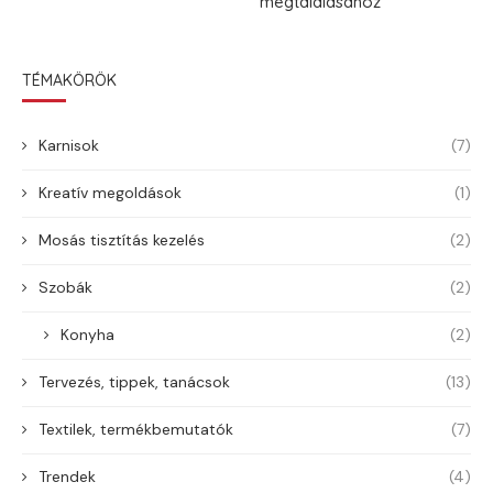
megtalálásához
TÉMAKÖRÖK
Karnisok
(7)
Kreatív megoldások
(1)
Mosás tisztítás kezelés
(2)
Szobák
(2)
Konyha
(2)
Tervezés, tippek, tanácsok
(13)
Textilek, termékbemutatók
(7)
Trendek
(4)