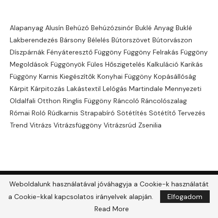
Alapanyag
Alusín
Behúzó
Behúzózsinór
Buklé Anyag Buklé
Lakberendezés
Bársony
Bélelés
Bútorszövet
Bútorvászon
Díszpárnák
Fényáteresztő
Függöny
Függöny Felrakás
Függöny
Megoldások
Függönyök
Füles
Hőszigetelés
Kalkuláció
Karikás
Függöny
Karnis
Kiegészítők
Konyhai Függöny
Kopásállóság
Kárpit
Kárpitozás
Lakástextil
Lelógás
Martindale
Mennyezeti
Oldalfali
Otthon
Ringlis Függöny
Ráncoló
Ráncolószalag
Római Roló
Rúdkarnis
Strapabíró
Sötétítés
Sötétítő
Tervezés
Trend
Vitrázs
Vitrázsfüggöny
Vitrázsrúd
Zsenilia
Weboldalunk használatával jóváhagyja a Cookie-k használatát
@2021 - All Right Reserved. Designed and Developed by
PenciDesign
a Cookie-kkal kapcsolatos irányelvek alapján.
Elfogadom
VISSZA LEGTETEJÉRE
Read More