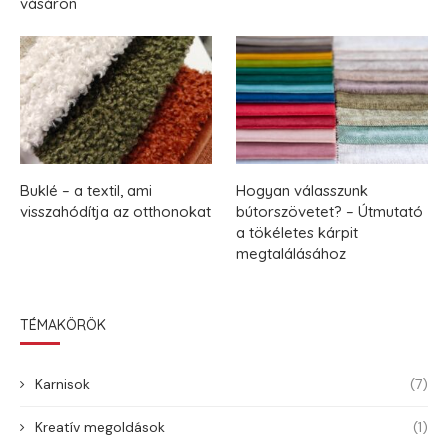
vásáron
Buklé – a textil, ami
Hogyan válasszunk
visszahódítja az otthonokat
bútorszövetet? – Útmutató
a tökéletes kárpit
megtalálásához
TÉMAKÖRÖK
Karnisok
(7)
Kreatív megoldások
(1)