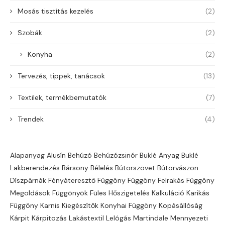
Mosás tisztítás kezelés
(2)
Szobák
(2)
Konyha
(2)
Tervezés, tippek, tanácsok
(13)
Textilek, termékbemutatók
(7)
Trendek
(4)
Alapanyag
Alusín
Behúzó
Behúzózsinór
Buklé Anyag Buklé
Lakberendezés
Bársony
Bélelés
Bútorszövet
Bútorvászon
Díszpárnák
Fényáteresztő
Függöny
Függöny Felrakás
Függöny
Megoldások
Függönyök
Füles
Hőszigetelés
Kalkuláció
Karikás
Függöny
Karnis
Kiegészítők
Konyhai Függöny
Kopásállóság
Kárpit
Kárpitozás
Lakástextil
Lelógás
Martindale
Mennyezeti