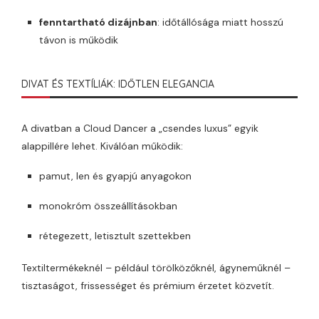
fenntartható dizájnban
: időtállósága miatt hosszú
távon is működik
DIVAT ÉS TEXTÍLIÁK: IDŐTLEN ELEGANCIA
A divatban a Cloud Dancer a „csendes luxus” egyik
alappillére lehet. Kiválóan működik:
pamut, len és gyapjú anyagokon
monokróm összeállításokban
rétegezett, letisztult szettekben
Textiltermékeknél – például törölközőknél, ágyneműknél –
tisztaságot, frissességet és prémium érzetet közvetít.