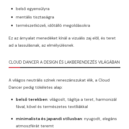
belső egyensúlyra
mentális tisztaságra
természetközeli, időtálló megoldásokra
Ez az árnyalat menedéket kínál a vizuális zaj elől, és teret
ad a lassulásnak, az elmélyülésnek.
CLOUD DANCER A DESIGN ÉS LAKBERENDEZÉS VILÁGÁBAN
A világos neutrális színek reneszánszukat élik, a Cloud
Dancer pedig tökéletes alap:
belső terekben
: világosít, tágítja a teret, harmonizál
fával, kővel és természetes textíliákkal
minimalista és japandi stílusban
: nyugodt, elegáns
atmoszférát teremt