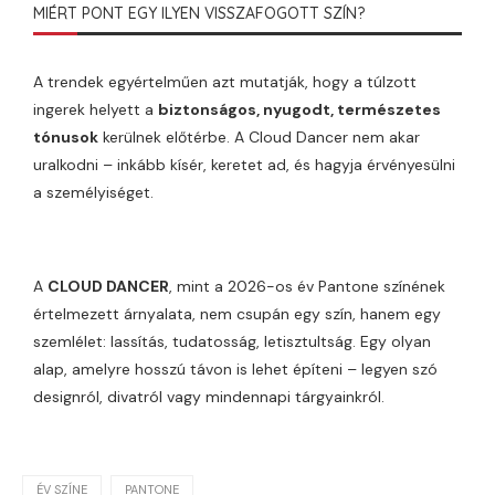
MIÉRT PONT EGY ILYEN VISSZAFOGOTT SZÍN?
A trendek egyértelműen azt mutatják, hogy a túlzott
ingerek helyett a
biztonságos, nyugodt, természetes
tónusok
kerülnek előtérbe. A Cloud Dancer nem akar
uralkodni – inkább kísér, keretet ad, és hagyja érvényesülni
a személyiséget.
A
CLOUD DANCER
, mint a 2026-os év Pantone színének
értelmezett árnyalata, nem csupán egy szín, hanem egy
szemlélet: lassítás, tudatosság, letisztultság. Egy olyan
alap, amelyre hosszú távon is lehet építeni – legyen szó
designról, divatról vagy mindennapi tárgyainkról.
ÉV SZÍNE
PANTONE