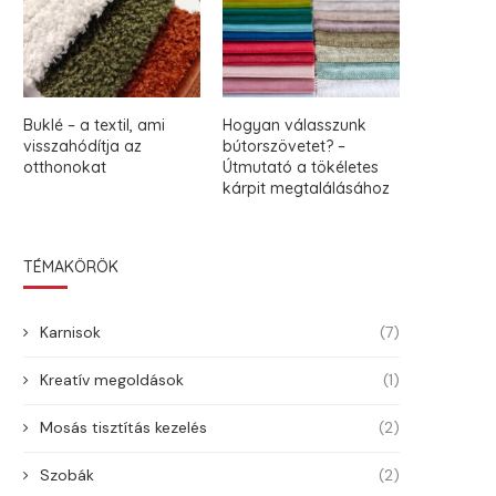
Buklé – a textil, ami
Hogyan válasszunk
visszahódítja az
bútorszövetet? –
otthonokat
Útmutató a tökéletes
kárpit megtalálásához
TÉMAKÖRÖK
Karnisok
(7)
Kreatív megoldások
(1)
Mosás tisztítás kezelés
(2)
Szobák
(2)