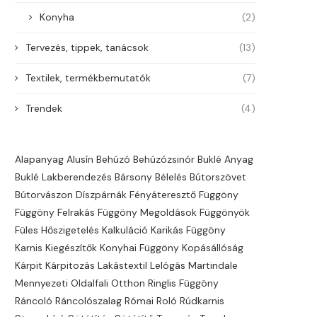
Konyha
(2)
Tervezés, tippek, tanácsok
(13)
Textilek, termékbemutatók
(7)
Trendek
(4)
Alapanyag
Alusín
Behúzó
Behúzózsinór
Buklé Anyag
Buklé Lakberendezés
Bársony
Bélelés
Bútorszövet
Bútorvászon
Díszpárnák
Fényáteresztő
Függöny
Függöny Felrakás
Függöny Megoldások
Függönyök
Füles
Hőszigetelés
Kalkuláció
Karikás Függöny
Karnis
Kiegészítők
Konyhai Függöny
Kopásállóság
Kárpit
Kárpitozás
Lakástextil
Lelógás
Martindale
Mennyezeti
Oldalfali
Otthon
Ringlis Függöny
Ráncoló
Ráncolószalag
Római Roló
Rúdkarnis