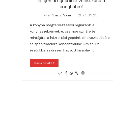
Milyen árnyékolást válasszunk a
konyhába?
írta
Ribacz Anna
2024.09.25.
A konyha megtervezésekor leginkább a
konyhaszekrényekre, csempe színére és
mintájára, a háztartási gépeink elhelyezkedésére
és specifikációra koncentrálunk. Ritkán jut
eszünkbe az üresen hagyott kisablak …
ELOLVASOM