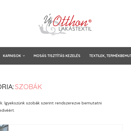
KARNISOK
MOSÁS TISZTÍTÁS KEZELÉS
TEXTILEK, TERMÉKBEMU
RIA:
SZOBÁK
k. Igyekszünk szobák szerint rendszerezve bemutatni
edvéért.