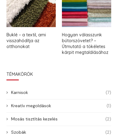
Buklé – a textil, ami
Hogyan válasszunk
visszahódítja az
bútorszövetet? –
otthonokat
Útmutató a tökéletes
kárpit megtalálásához
TÉMAKÖRÖK
Karnisok
(7)
Kreatív megoldások
(1)
Mosás tisztítás kezelés
(2)
Szobák
(2)