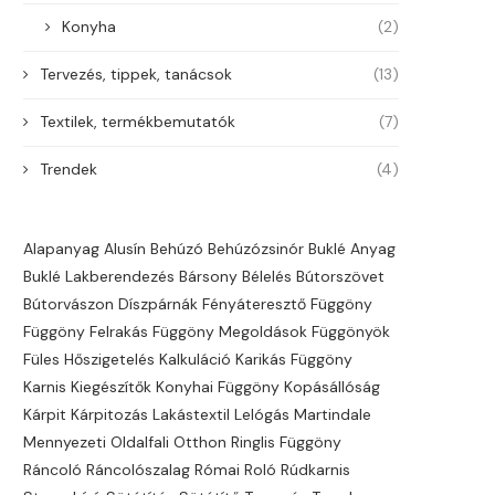
Konyha
(2)
Tervezés, tippek, tanácsok
(13)
Textilek, termékbemutatók
(7)
Trendek
(4)
Alapanyag
Alusín
Behúzó
Behúzózsinór
Buklé Anyag
Buklé Lakberendezés
Bársony
Bélelés
Bútorszövet
Bútorvászon
Díszpárnák
Fényáteresztő
Függöny
Függöny Felrakás
Függöny Megoldások
Függönyök
Füles
Hőszigetelés
Kalkuláció
Karikás Függöny
Karnis
Kiegészítők
Konyhai Függöny
Kopásállóság
Kárpit
Kárpitozás
Lakástextil
Lelógás
Martindale
Mennyezeti
Oldalfali
Otthon
Ringlis Függöny
Ráncoló
Ráncolószalag
Római Roló
Rúdkarnis