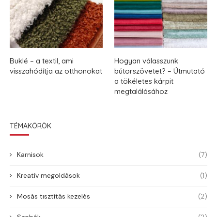
Buklé – a textil, ami
Hogyan válasszunk
visszahódítja az otthonokat
bútorszövetet? – Útmutató
a tökéletes kárpit
megtalálásához
TÉMAKÖRÖK
Karnisok
(7)
Kreatív megoldások
(1)
Mosás tisztítás kezelés
(2)