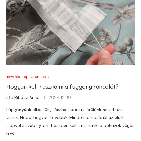
Tervezés, tippek, tanácsok
Hogyan kell használni a függöny ráncolót?
írta
Ribacz Anna
2024.12.30.
Függönyünk elkészült, készhez kaptuk, örülünk neki, haza
vittük. Node, hogyan tovább?..Minden ráncolónál az első
alapvető szabály, amit észben kell tartanunk: a behúzók végén
levő …