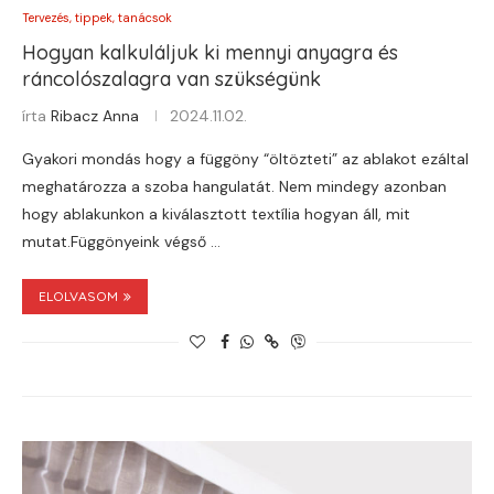
Tervezés, tippek, tanácsok
Hogyan kalkuláljuk ki mennyi anyagra és
ráncolószalagra van szükségünk
írta
Ribacz Anna
2024.11.02.
Gyakori mondás hogy a függöny “öltözteti” az ablakot ezáltal
meghatározza a szoba hangulatát. Nem mindegy azonban
hogy ablakunkon a kiválasztott textília hogyan áll, mit
mutat.Függönyeink végső …
ELOLVASOM