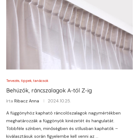
Tervezés, tippek, tanácsok
Behúzók, ráncszalagok A-tól Z-ig
írta
Ribacz Anna
2024.10.25.
A függönyhöz kapható ráncolószalagok nagymértékben
meghatározzák a függönyök kinézetét és hangulatát.
Többféle színben, minőségben és stílusban kaphatók –
kiválasztásuk során figyelembe kell venni az …