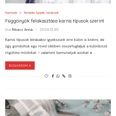
Karnisok
Tervezés, tippek, tanácsok
Függönyök felakasztása karnis típusok szerint
írta
Ribacz Anna
2024.12.30.
Karnis típusok leírásakor igyekszünk erre külön is kitérni, de
úgy gondoltuk egy rövid cikkben összefoglaljuk a különböző
rögzítési módokat – valamint bemutatjuk azokat a …
ELOLVASOM