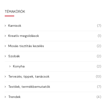
TÉMAKÖRÖK
Karnisok
(7)
Kreatív megoldások
(1)
Mosás tisztítás kezelés
(2)
Szobák
(2)
Konyha
(2)
Tervezés, tippek, tanácsok
(13)
Textilek, termékbemutatók
(7)
Trendek
(4)