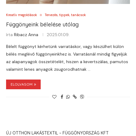
Kreatív megoldások
Tervezés, tippek, tanácsok
Függönyeink bélelése utólag
írta
Ribacz Anna
2025.01.09.
Bélelt függönyt kérhetünk varratáskor, vagy készülhet külön
bélés meglévő függönyeinkhez is. Varratásnál mindig figyeljük
az alapanyagok összetételét, hiszen a kevertszálas, pamutos
valamint lenes anyagok zsugorodhatnak …
ELOLVASOM
ÚJ OTTHON LAKÁSTEXTIL – FÜGGÖNYORSZÁG KFT