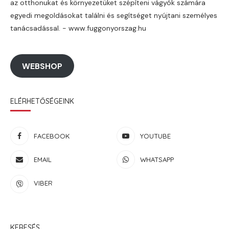
az otthonukat és környezetüket szépíteni vágyók számára
egyedi megoldásokat találni és segítséget nyújtani személyes
tanácsadással. - www.fuggonyorszag.hu
WEBSHOP
ELÉRHETŐSÉGEINK
FACEBOOK
YOUTUBE
EMAIL
WHATSAPP
VIBER
KERESÉS