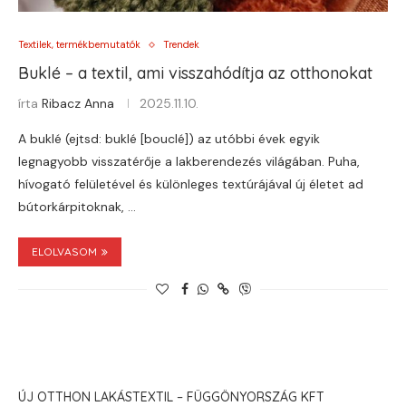
Textilek, termékbemutatók
Trendek
Buklé – a textil, ami visszahódítja az otthonokat
írta
Ribacz Anna
2025.11.10.
A buklé (ejtsd: buklé [bouclé]) az utóbbi évek egyik
legnagyobb visszatérője a lakberendezés világában. Puha,
hívogató felületével és különleges textúrájával új életet ad
bútorkárpitoknak, …
ELOLVASOM
ÚJ OTTHON LAKÁSTEXTIL – FÜGGÖNYORSZÁG KFT