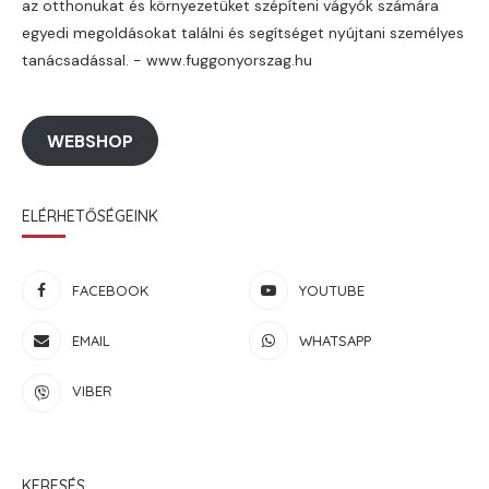
az otthonukat és környezetüket szépíteni vágyók számára
egyedi megoldásokat találni és segítséget nyújtani személyes
tanácsadással. - www.fuggonyorszag.hu
WEBSHOP
ELÉRHETŐSÉGEINK
FACEBOOK
YOUTUBE
EMAIL
WHATSAPP
VIBER
KERESÉS