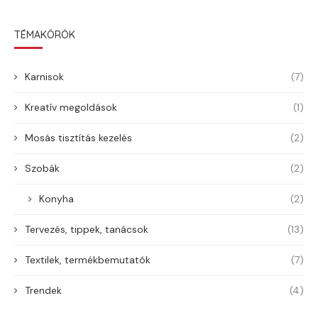
TÉMAKÖRÖK
Karnisok
(7)
Kreatív megoldások
(1)
Mosás tisztítás kezelés
(2)
Szobák
(2)
Konyha
(2)
Tervezés, tippek, tanácsok
(13)
Textilek, termékbemutatók
(7)
Trendek
(4)