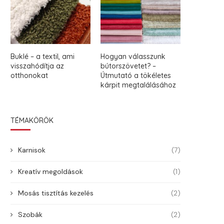
Buklé – a textil, ami
Hogyan válasszunk
visszahódítja az
bútorszövetet? –
otthonokat
Útmutató a tökéletes
kárpit megtalálásához
TÉMAKÖRÖK
Karnisok
(7)
Kreatív megoldások
(1)
Mosás tisztítás kezelés
(2)
Szobák
(2)