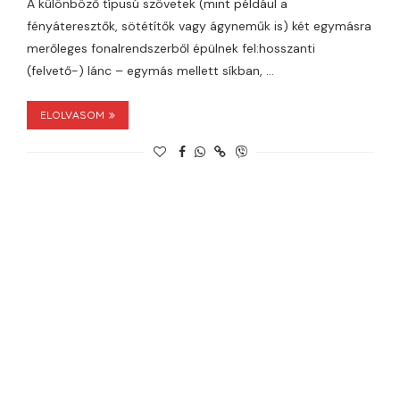
A különböző típusú szövetek (mint például a
fényáteresztők, sötétítők vagy ágyneműk is) két egymásra
merőleges fonalrendszerből épülnek fel:hosszanti
(felvető-) lánc – egymás mellett síkban, …
ELOLVASOM