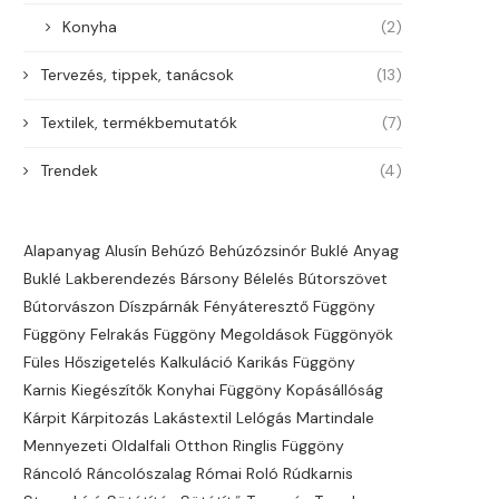
Konyha
(2)
Tervezés, tippek, tanácsok
(13)
Textilek, termékbemutatók
(7)
Trendek
(4)
Alapanyag
Alusín
Behúzó
Behúzózsinór
Buklé Anyag
Buklé Lakberendezés
Bársony
Bélelés
Bútorszövet
Bútorvászon
Díszpárnák
Fényáteresztő
Függöny
Függöny Felrakás
Függöny Megoldások
Függönyök
Füles
Hőszigetelés
Kalkuláció
Karikás Függöny
Karnis
Kiegészítők
Konyhai Függöny
Kopásállóság
Kárpit
Kárpitozás
Lakástextil
Lelógás
Martindale
Mennyezeti
Oldalfali
Otthon
Ringlis Függöny
Ráncoló
Ráncolószalag
Római Roló
Rúdkarnis