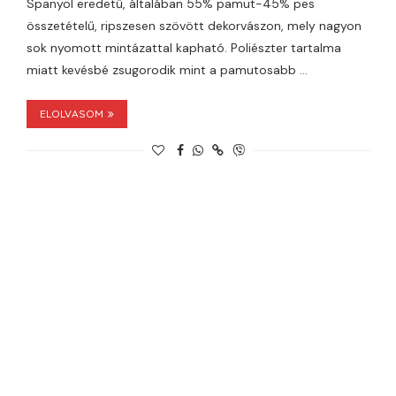
Spanyol eredetű, általában 55% pamut-45% pes
összetételű, ripszesen szövött dekorvászon, mely nagyon
sok nyomott mintázattal kapható. Poliészter tartalma
miatt kevésbé zsugorodik mint a pamutosabb …
ELOLVASOM