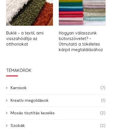
Buklé – a textil, ami
Hogyan válasszunk
visszahódítja az
bútorszövetet? –
otthonokat
Útmutató a tökéletes
kárpit megtalálásához
TÉMAKÖRÖK
Karnisok
(7)
Kreatív megoldások
(1)
Mosás tisztítás kezelés
(2)
Szobák
(2)