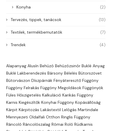
Konyha
(2)
Tervezés, tippek, tanácsok
(13)
Textilek, termékbemutatók
(7)
Trendek
(4)
Alapanyag
Alusín
Behúzó
Behúzózsinór
Buklé Anyag
Buklé Lakberendezés
Bársony
Bélelés
Bútorszövet
Bútorvászon
Díszpárnák
Fényáteresztő
Függöny
Függöny Felrakás
Függöny Megoldások
Függönyök
Füles
Hőszigetelés
Kalkuláció
Karikás Függöny
Karnis
Kiegészítők
Konyhai Függöny
Kopásállóság
Kárpit
Kárpitozás
Lakástextil
Lelógás
Martindale
Mennyezeti
Oldalfali
Otthon
Ringlis Függöny
Ráncoló
Ráncolószalag
Római Roló
Rúdkarnis