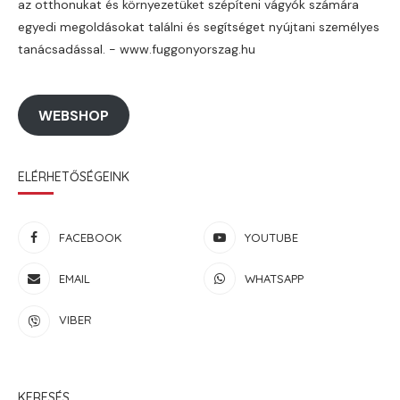
az otthonukat és környezetüket szépíteni vágyók számára
egyedi megoldásokat találni és segítséget nyújtani személyes
tanácsadással. - www.fuggonyorszag.hu
WEBSHOP
ELÉRHETŐSÉGEINK
FACEBOOK
YOUTUBE
EMAIL
WHATSAPP
VIBER
KERESÉS