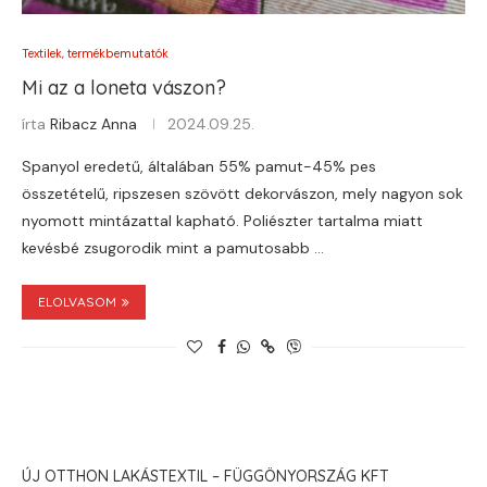
Textilek, termékbemutatók
Mi az a loneta vászon?
írta
Ribacz Anna
2024.09.25.
Spanyol eredetű, általában 55% pamut-45% pes
összetételű, ripszesen szövött dekorvászon, mely nagyon sok
nyomott mintázattal kapható. Poliészter tartalma miatt
kevésbé zsugorodik mint a pamutosabb …
ELOLVASOM
ÚJ OTTHON LAKÁSTEXTIL – FÜGGÖNYORSZÁG KFT