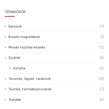
TÉMAKÖRÖK
Karnisok
(7)
Kreatív megoldások
(1)
Mosás tisztítás kezelés
(2)
Szobák
(2)
Konyha
(2)
Tervezés, tippek, tanácsok
(13)
Textilek, termékbemutatók
(7)
Trendek
(4)