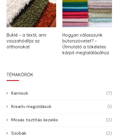
Buklé – a textil, ami
Hogyan válasszunk
visszahódítja az
bútorszövetet? –
otthonokat
Útmutató a tökéletes
kárpit megtalálásához
TÉMAKÖRÖK
Karnisok
(7)
Kreatív megoldások
(1)
Mosás tisztítás kezelés
(2)
Szobák
(2)