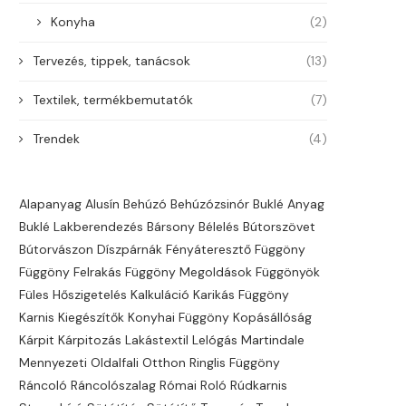
Konyha
(2)
Tervezés, tippek, tanácsok
(13)
Textilek, termékbemutatók
(7)
Trendek
(4)
Alapanyag
Alusín
Behúzó
Behúzózsinór
Buklé Anyag
Buklé Lakberendezés
Bársony
Bélelés
Bútorszövet
Bútorvászon
Díszpárnák
Fényáteresztő
Függöny
Függöny Felrakás
Függöny Megoldások
Függönyök
Füles
Hőszigetelés
Kalkuláció
Karikás Függöny
Karnis
Kiegészítők
Konyhai Függöny
Kopásállóság
Kárpit
Kárpitozás
Lakástextil
Lelógás
Martindale
Mennyezeti
Oldalfali
Otthon
Ringlis Függöny
Ráncoló
Ráncolószalag
Római Roló
Rúdkarnis