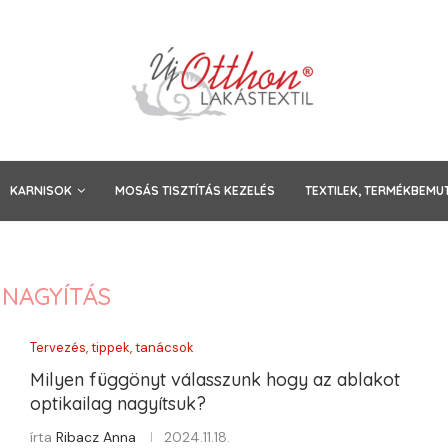
KARNISOK
MOSÁS TISZTÍTÁS KEZELÉS
TEXTILEK, TERMÉKBEMU
:
NAGYÍTÁS
Tervezés, tippek, tanácsok
Milyen függönyt válasszunk hogy az ablakot
optikailag nagyítsuk?
írta
Ribacz Anna
2024.11.18.