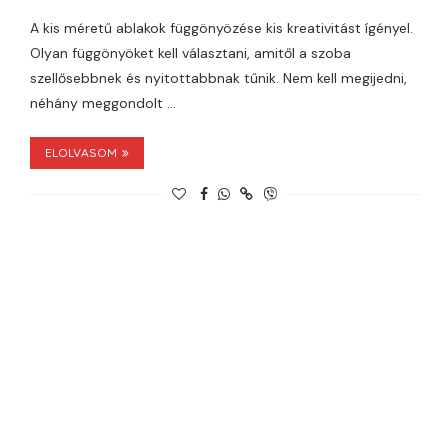
A kis méretű ablakok függönyözése kis kreativitást ígényel.
Olyan függönyöket kell választani, amitől a szoba
szellősebbnek és nyitottabbnak tűnik. Nem kell megijedni,
néhány meggondolt …
ELOLVASOM