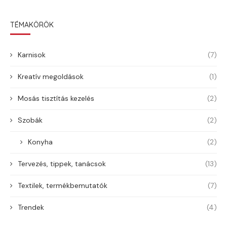
TÉMAKÖRÖK
Karnisok
(7)
Kreatív megoldások
(1)
Mosás tisztítás kezelés
(2)
Szobák
(2)
Konyha
(2)
Tervezés, tippek, tanácsok
(13)
Textilek, termékbemutatók
(7)
Trendek
(4)