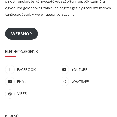
az otthonukat és környezetüket szépíteni vágyók számára
egyedi megoldásokat találni és segítséget nyújtani személyes
tanácsadással. - www.fuggonyorszag.hu
WEBSHOP
ELÉRHETŐSÉGEINK
FACEBOOK
YOUTUBE
EMAIL
WHATSAPP
VIBER
KERESÉS