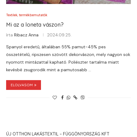
Textilek, termékbemutatók
Mi az a loneta vászon?
írta
Ribacz Anna
2024.09.25.
Spanyol eredetű, általában 55% pamut-45% pes
összetételű, ripszesen szövött dekorvászon, mely nagyon sok
nyomott mintázattal kapható. Poliészter tartalma miatt
kevésbé zsugorodik mint a pamutosabb …
ELOLVASOM
ÚJ OTTHON LAKÁSTEXTIL – FÜGGÖNYORSZÁG KFT