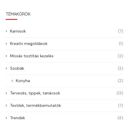
TÉMAKÖRÖK
Karnisok
(7)
Kreatív megoldások
(1)
Mosás tisztítás kezelés
(2)
Szobák
(2)
Konyha
(2)
Tervezés, tippek, tanácsok
(13)
Textilek, termékbemutatók
(7)
Trendek
(4)