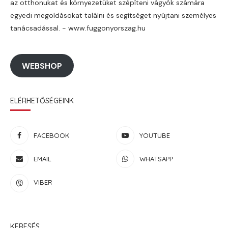
az otthonukat és környezetüket szépíteni vágyók számára
egyedi megoldásokat találni és segítséget nyújtani személyes
tanácsadással. - www.fuggonyorszag.hu
WEBSHOP
ELÉRHETŐSÉGEINK
FACEBOOK
YOUTUBE
EMAIL
WHATSAPP
VIBER
KERESÉS